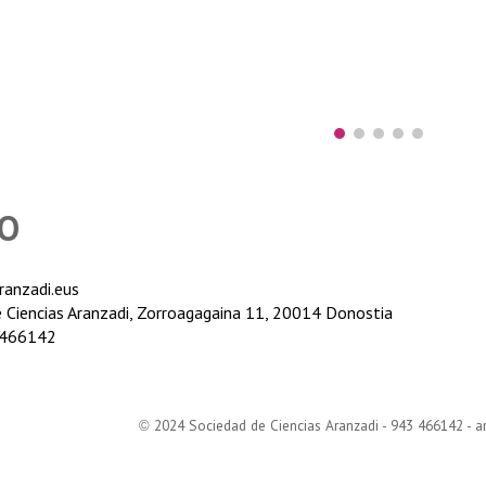
O
anzadi.eus
e Ciencias Aranzadi, Zorroagagaina 11, 20014 Donostia
3466142
2024 Sociedad de Ciencias Aranzadi - 943 466142 - 
©
e