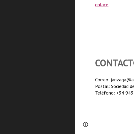
enlace
.
CONTACT
Correo:
jarizaga
@ar
Postal: Sociedad d
Teléfono: +34 94
Page
Report abus
updated