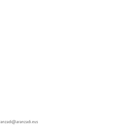
aranzadi@aranzadi.eus