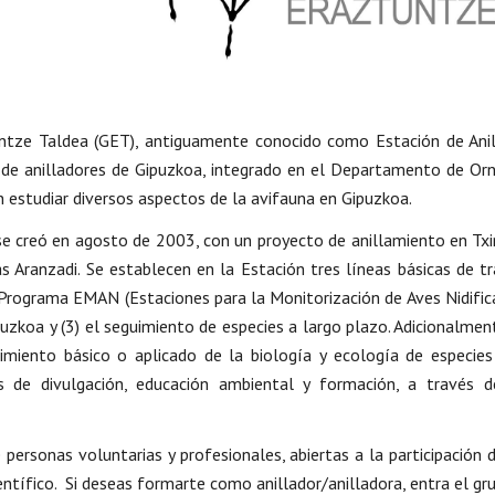
tze Taldea (GET), antiguamente conocido como Estación de Anill
de anilladores de Gipuzkoa, integrado en el Departamento de Ornit
n estudiar diversos aspectos de la avifauna en Gipuzkoa.
e creó en agosto de 2003, con un proyecto de anillamiento en Txin
s Aranzadi. Se establecen en la Estación tres líneas básicas de tr
 Programa EMAN (Estaciones para la Monitorización de Aves Nidific
uzkoa y (3) el seguimiento de especies a largo plazo. Adicionalmen
cimiento básico o aplicado de la biología y ecología de especie
as de divulgación, educación ambiental y formación, a través d
ersonas voluntarias y profesionales, abiertas a la participación d
entífico. Si deseas formarte como anillador/anilladora, entra el g